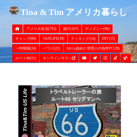
Tina & Tim アメリカ暮らし
アメリカ生活(793)
旅行(167)
ディズニー(96)
キャンプ(69)
VANLIFE(39)
クッキング(34)
DIY(25)
一時帰国(24)
ハワイ(22)
0から始めた管理人の自作PC(20)
ルート66(11)
オンラインサロン