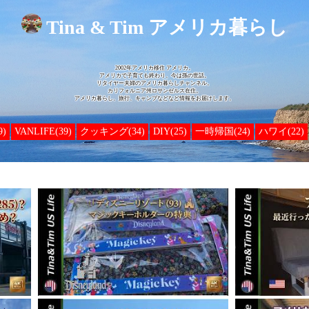
Tina & Tim アメリカ暮らし
2002年アメリカ移住 アメリカ。
アメリカで子育ても終わり、今は孫の世話。
リタイヤー夫婦のアメリカ暮らしチャンネル。
カリフォルニア州ロサンゼルス在住。
アメリカ暮らし、旅行、キャンプなどなど情報をお届けします。
)
VANLIFE(39)
クッキング(34)
DIY(25)
一時帰国(24)
ハワイ(22)