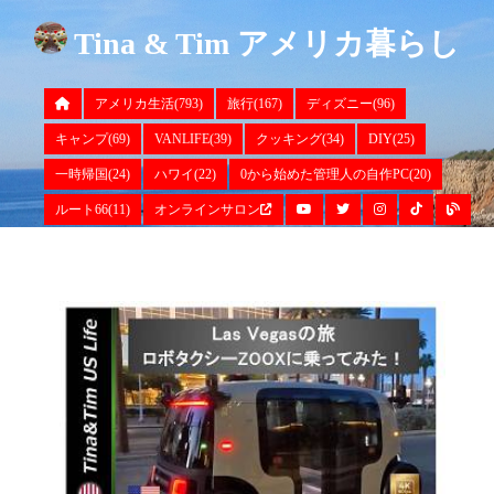
Tina & Tim アメリカ暮らし
アメリカ生活(793)
旅行(167)
ディズニー(96)
キャンプ(69)
VANLIFE(39)
クッキング(34)
DIY(25)
一時帰国(24)
ハワイ(22)
0から始めた管理人の自作PC(20)
ルート66(11)
オンラインサロン